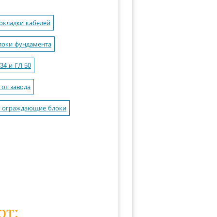
окладки кабелей
локи фундамента
34 и ГЛ 50
от завода
е ограждающие блоки
ют: