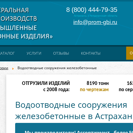
8 (800) 444-79-35
Астрахань и Астраханская область
info@prom-gbi.ru
О
КАТАЛОГ
УСЛУГИ
ОТЗЫВЫ
КОНТАКТЫ
гории
Водоотводные сооружения железобетонные
ОТГРУЗИЛИ ИЗДЕЛИЙ
16382
тонн
32
с 2008 года:
по чертежам
по сер
Водоотводные сооружения
железобетонные в Астраха
Мы производители! Ассортимент - более 