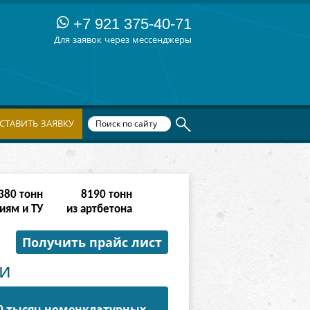
+7 921 375-40-71
Для заявок через мессенджеры
СТАВИТЬ ЗАЯВКУ
764
тонн
16382
тонн
иям и ТУ
из артбетона
Получить прайс лист
ни
50 тысяч номенклатурных