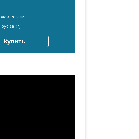
одам России.
 руб за кг).
Купить