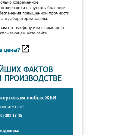
только современное
ороткие сроки выпускать большие
обеспечения повышенной прочности
ы в лаборатории завода.
 нам по телефону или с помощью
всплывающем чате сайта.
о чертежам любых ЖБИ
звоните нам!
00) 301-17-45
сенджеры: