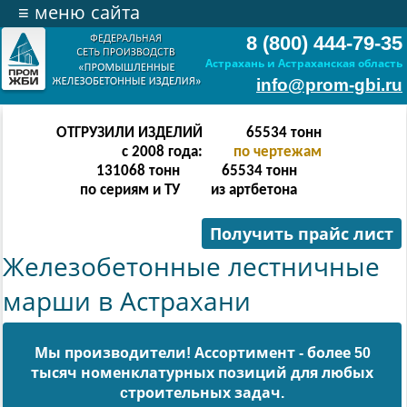
≡
меню сайта
8 (800) 444-79-35
Астрахань и Астраханская область
info@prom-gbi.ru
ОТГРУЗИЛИ ИЗДЕЛИЙ
131070
тонн
с 2008 года:
по чертежам
238342
тонн
131070
тонн
по сериям и ТУ
из артбетона
Получить прайс лист
Железобетонные лестничные
марши в Астрахани
Мы производители! Ассортимент - более 50
тысяч номенклатурных позиций для любых
cтроительных задач.