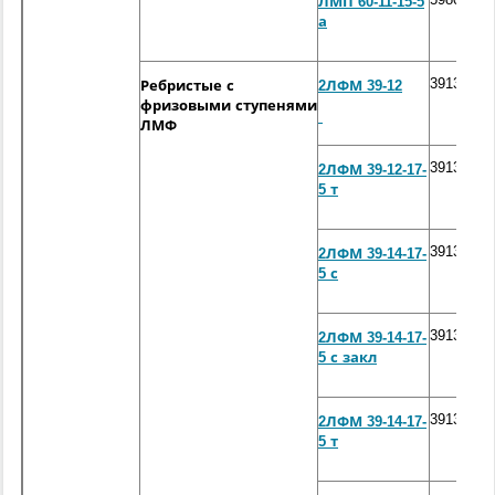
ЛМП 60-11-15-5
а
3913*120
Ребристые с
2ЛФМ 39-12
фризовыми ступенями
ЛМФ
3913*120
2ЛФМ 39-12-17-
5 т
3913*120
2ЛФМ 39-14-17-
5 с
3913*120
2ЛФМ 39-14-17-
5 с закл
3913*120
2ЛФМ 39-14-17-
5 т