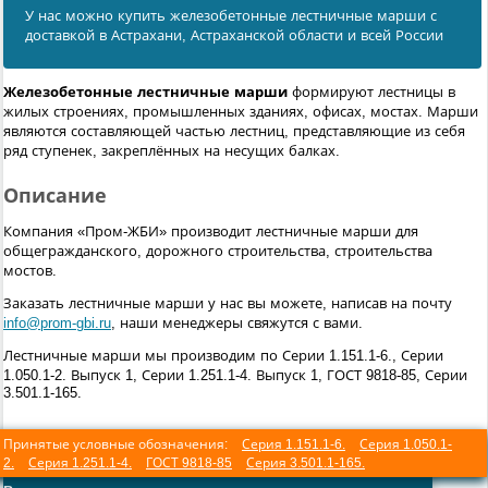
У нас можно купить железобетонные лестничные марши с
доставкой в Астрахани, Астраханской области и всей России
Железобетонные лестничные марши
формируют лестницы в
жилых строениях, промышленных зданиях, офисах, мостах. Марши
являются составляющей частью лестниц, представляющие из себя
ряд ступенек, закреплённых на несущих балках.
Описание
Компания «Пром-ЖБИ» производит лестничные марши для
общегражданского, дорожного строительства, строительства
мостов.
Заказать лестничные марши у нас вы можете, написав на почту
info@prom-gbi.ru
, наши менеджеры свяжутся с вами.
Лестничные марши мы производим по Серии 1.151.1-6., Серии
1.050.1-2. Выпуск 1, Серии 1.251.1-4. Выпуск 1, ГОСТ 9818-85, Серии
3.501.1-165.
Принятые условные обозначения:
Серия 1.151.1-6.
Серия 1.050.1-
2.
Серия 1.251.1-4.
ГОСТ 9818-85
Серия 3.501.1-165.