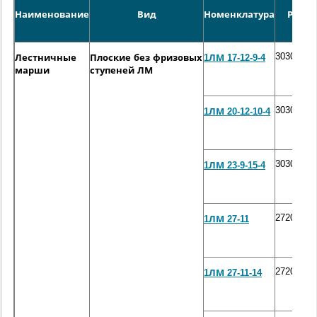
Наименование
Вид
Номенклатура
Разм
3030*250
Лестничные
Плоские без фризовых
1ЛМ 17-12-9-4
марши
ступеней ЛМ
3030*250
1ЛМ 20-12-10-4
3030*250
1ЛМ 23-9-15-4
2720*105
1ЛМ 27-11
2720*105
1ЛМ 27-11-14